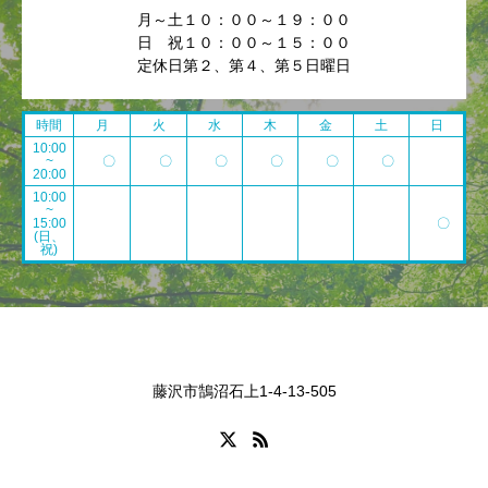
月～土１０：００～１９：００
日 祝１０：００～１５：００
定休日第２、第４、第５日曜日
時間
月
火
水
木
金
土
日
10:00
~
〇
〇
〇
〇
〇
〇
20:00
10:00
~
15:00
〇
(日、
祝)
藤沢市鵠沼石上1-4-13-505